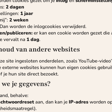
worden cookies gezet om je
inlog
en
scherminstelli
es:
2 dagen
ellingen:
1 jaar
ij”:
2 weken
? Dan worden de inlogcookies verwijderd.
en/publiceren:
er kan een cookie worden gezet die 
e vervalt na
1 dag
.
houd van andere websites
ze site ingesloten onderdelen, zoals YouTube-video’
e externe websites kunnen hun eigen cookies gebru
f je hun site direct bezoekt.
 we je gegevens?
and, behalve:
chtwoordreset
aan, dan kan je
IP-adres
worden op
igheidsmaatregel).