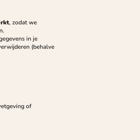
rkt
, zodat we
n.
gegevens in je
 verwijderen (behalve
etgeving of