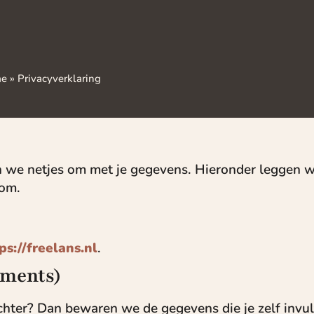
me
»
Privacyverklaring
 we netjes om met je gegevens. Hieronder leggen w
om.
ps://freelans.nl
.
mments)
achter? Dan bewaren we de gegevens die je zelf invul