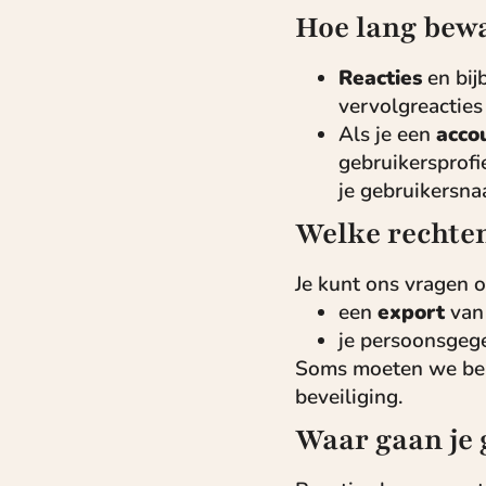
Hoe lang bewa
Reacties
en bij
vervolgreactie
Als je een
acco
gebruikersprofi
je gebruikersna
Welke rechten
Je kunt ons vragen 
een
export
van 
je persoonsgeg
Soms moeten we bep
beveiliging.
Waar gaan je 