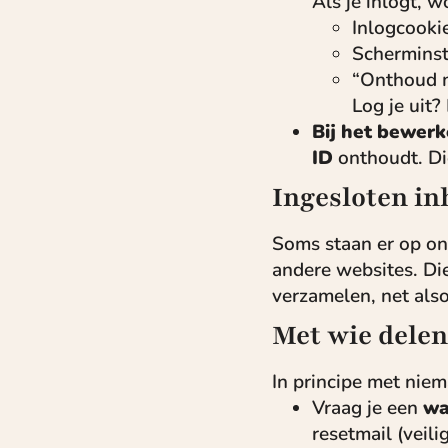
Als je inlogt, 
Inlogcooki
Scherminst
“Onthoud m
Log je uit
Bij het bewerk
ID
onthoudt. Di
Ingesloten in
Soms staan er op on
andere websites. Di
verzamelen, net also
Met wie delen
In principe met niem
Vraag je een
wa
resetmail (veil