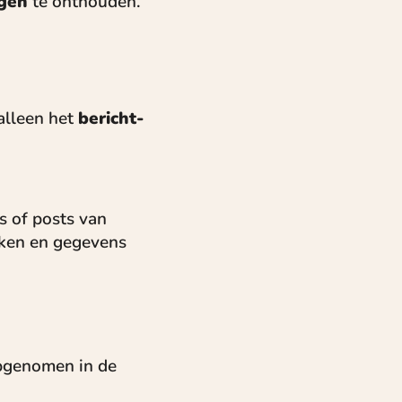
ngen
te onthouden.
alleen het
bericht-
s of posts van
iken en gegevens
genomen in de