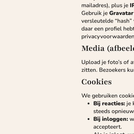
mailadres), plus je
I
Gebruik je
Gravatar
versleutelde “hash”
daar een profiel hebt
privacyvoorwaarden 
Media (afbeel
Upload je foto’s of 
zitten. Bezoekers k
Cookies
We gebruiken cookie
Bij reacties:
je 
steeds opnieuw 
Bij inloggen:
we
accepteert.